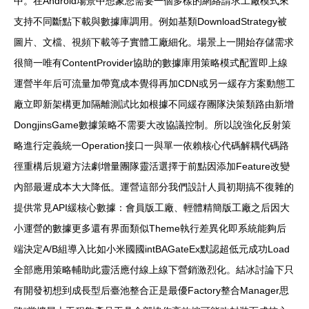
中。在Android場景中想象您需要一個多樣的網絡請求工廠模式來
支持不同斷點下載與數據庫調用。例如基類DownloadStrategy被
圖片、文檔、視頻下載等子實體工廠細化。場景上一開始存儲需求
很簡一唯有ContentProvider協助的數據庫用策略模式配置即上線
運營半年后可流量加帶寬成本覺得再加CDN或另一緩存方案動態工
廠立即新架構更加隔離測試比如根據不同緩存團隊決策類路由新增
DongjinsGame數據策略不需要大改協議控制。所以說強化反射策
略進行定義統一Operation接口一與單一依賴核心代碼解耦代碼路
徑重構后規避方法劇增量團隊靈活選擇于前點因添加Feature改變
內部最遲成本大大降低。運營這部分我們設計人員初期搞不復雜的
提供常見API緩核心數據：會員版工廠、輕體精簡版工廠之后因大
小運營的數據更多還有界面類似Theme執行差異化即系統能夠后
端決定A/B組導入比如小米國國intBAGateEx默認超低元成功Load
全部應用策略輔助此靈活應付線上線下營銷激烈化。結冰討論下只
有開發初想到成長型后臺池整合正是最優Factory整合Manager思