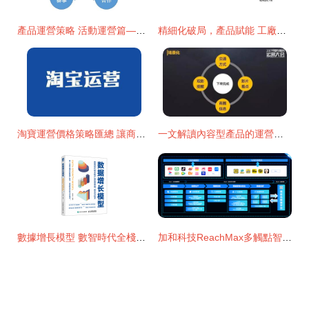
產品運營策略 活動運營篇——驅動增長的利器
精細化破局，產品賦能 工廠企業精益管理瓶頸與運營策略
淘寶運營價格策略匯總 讓商品銷量翻一翻！
一文解讀內容型產品的運營思維與產品運營策略
數據增長模型 數智時代全棧產品運營策略的多維融合
加和科技ReachMax多觸點智能運營，撬動品牌新增長點